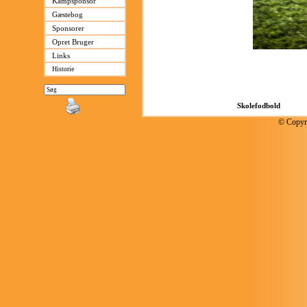
Kampsponsor
Gæstebog
Sponsorer
Opret Bruger
Links
Historie
© Copyri