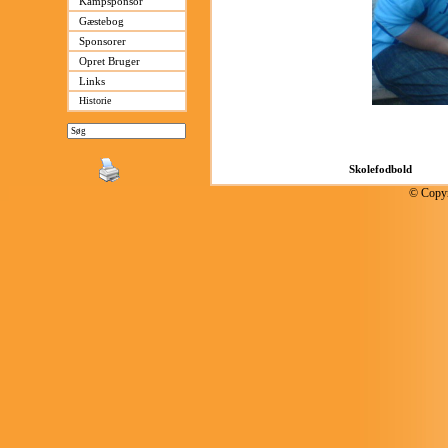
Kampsponsor
Gæstebog
Sponsorer
Opret Bruger
Links
Historie
© Copyr