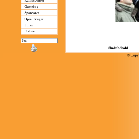
Kampsponsor
Gæstebog
Sponsorer
Opret Bruger
Links
Historie
© Copyr