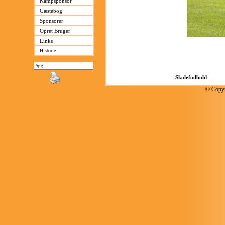
Kampsponsor
Gæstebog
Sponsorer
Opret Bruger
Links
Historie
© Copyr