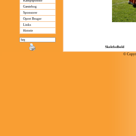
Kampsponsor
Gæstebog
Sponsorer
Opret Bruger
Links
Historie
© Copyri