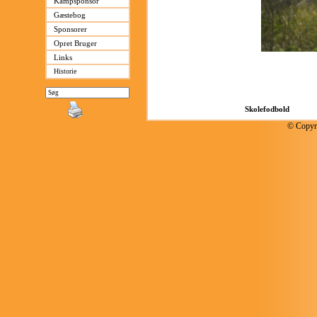
Kampsponsor
Gæstebog
Sponsorer
Opret Bruger
Links
Historie
© Copyri